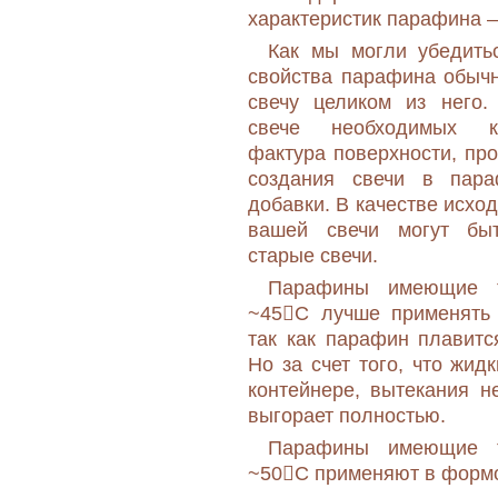
характеристик парафина –
Как мы могли убедитьс
свойства парафина обычн
свечу целиком из него.
свече необходимых ка
фактура поверхности, проч
создания свечи в пара
добавки. В качестве исхо
вашей свечи могут быт
старые свечи.
Парафины имеющие т
~45С лучше применять 
так как парафин плавитс
Но за счет того, что жид
контейнере, вытекания н
выгорает полностью.
Парафины имеющие т
~50С применяют в формо