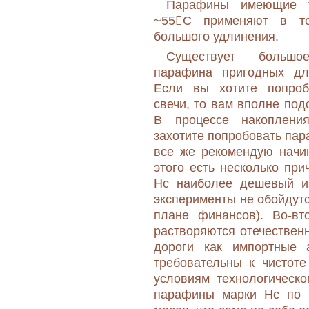
Парафины имеющие т
~55С применяют в то
большого удлинения.
Существует большо
парафина пригодных для
Если вы хотите попроб
свечи, то вам вполне под
В процессе накоплени
захотите попробовать пар
все же рекомендую начин
этого есть несколько при
Нс наиболее дешевый из
эксперименты не обойдутс
плане финансов). Во-вт
растворяются отечественн
дороги как импортные а
требовательны к чистоте
условиям технологическог
парафины марки Нс по 