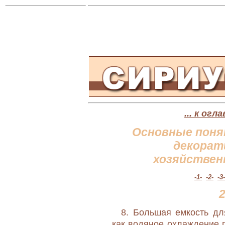
... к ог
Основные поня
декорат
хозяйствен
-1-
-2-
-3-
8. Большая емкость дл
как водяное охлаждение г