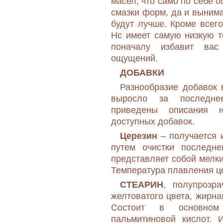
масел, что само по себе о
смазки форм, да и вынима
будут лучше. Кроме всег
Нс имеет самую низкую т
поначалу избавит ва
ощущений.
ДОБАВКИ
Разнообразие добавок 
выросло за последне
приведены описания 
доступных добавок.
Церезин
– получается и
путем очистки последн
представляет собой мелки
Температура плавления ц
СТЕАРИН
, полупрозр
желтоватого цвета, жирная
Состоит в основно
пальмитиновой кислот. 