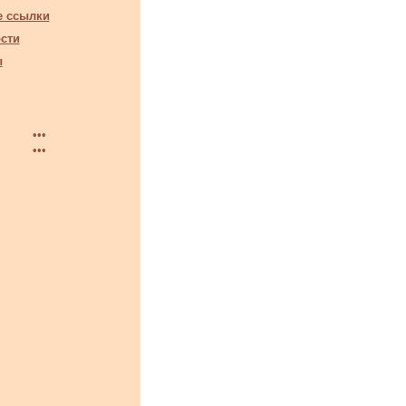
е ссылки
сти
ы
•••
•••