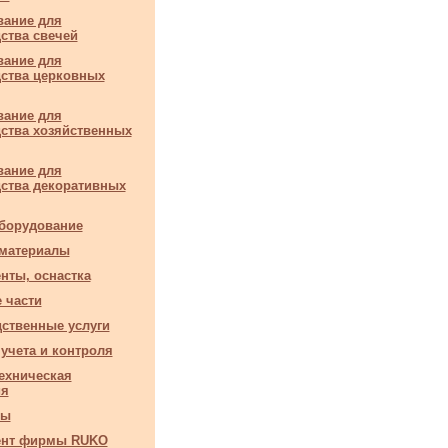
ание для
ства свечей
ание для
ства церковных
ание для
ства хозяйственных
ание для
ства декоративных
борудование
 материалы
нты, оснастка
 части
ственные услуги
учета и контроля
ехническая
ия
ры
ент фирмы RUKO