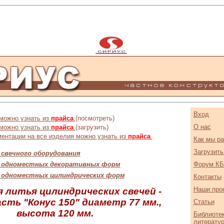
Вход
можно узнать из
прайса
.
(посмотреть)
О нас
 можно узнать из
прайса
.
(загрузить)
ентации на все изделия можно узнать из
прайса
.
Как мы р
Загрузить.
у свечного оборудования
ру одноместных декоративных форм
Форум КБ
ру одноместных цилиндрических форм
Контакты
Наши про
 литья цилиндрических свечей -
асть "Конус 150" диаметр 77 мм.,
Статьи
высота 120 мм.
Библиотек
литерату