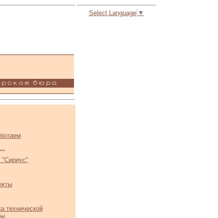
Select Language
▼
аботаем
..
 "Сириус"
екты
а технической
ры