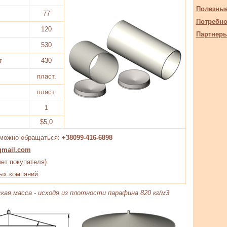
Полезны
77
Потребно
120
Партнер
530
г
430
пласт.
пласт.
1
$5,0
 можно обращаться:
+38099-416-6898
gmail.com
чет покупателя).
ых компаний
кая масса - исходя из плотности парафина 820 кг/м3