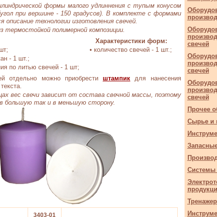
цилиндрической формы малого удлиннения с тупым конусом
Оборудов
(угол при вершине - 150 градусов). В комплекте с формами
производ
я описание технологии изготовления свечей.
Оборудов
з термостойкой полимерной композиции.
производ
Характеристики форм:
свечей
шт;
• количество свечей - 1 шт.;
Оборудов
н - 1 шт.;
производ
ия по литью свечей - 1 шт;
свечей
ей отдельно можно приобрести
штампик
для нанесения
Оборудов
текста.
производ
ах вес свечи зависит от состава свечной массы, поэтому
свечей
в большую так и в меньшую сторону.
Прочее о
Сырье и
Инструме
Запасные
Производ
Системы 
Электрот
продукц
Тренаже
Инструм
3403-01