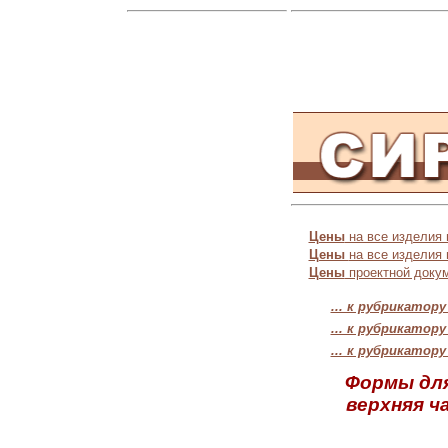
Цены
на все изделия 
Цены
на все изделия
Цены
проектной докум
... к рубрикатор
... к рубрикато
... к рубрикато
Формы для
верхняя ч