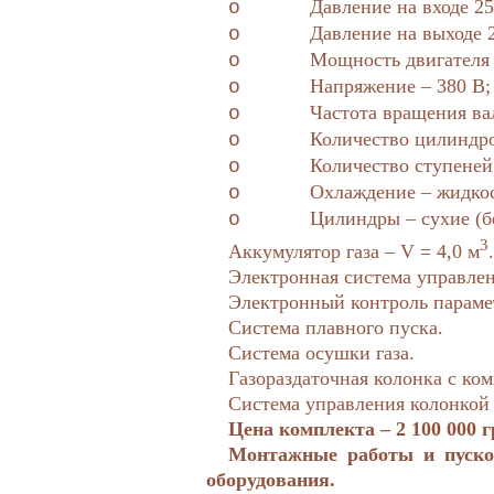
Давление на входе 25
o
Давление на выходе 2
o
Мощность двигателя 
o
Напряжение – 380 В;
o
Частота вращения ва
o
Количество цилиндро
o
Количество ступеней 
o
Охлаждение – жидко
o
Цилиндры – сухие (бе
o
3
Аккумулятор газа –
V
= 4,0 м
.
Электронная система управлен
Электронный контроль параме
Система плавного пуска.
Система осушки газа.
Газораздаточная колонка с ко
Система управления колонкой
Цена комплекта – 2 100 000 г
Монтажные работы и пуско
оборудования.